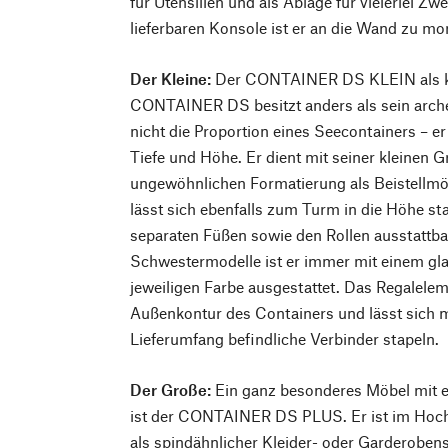
für Utensilien und als Ablage für vielerlei Zw
lieferbaren Konsole ist er an die Wand zu mo
Der Kleine:
Der CONTAINER DS KLEIN als kl
CONTAINER DS besitzt anders als sein arche
nicht die Proportion eines Seecontainers – er 
Tiefe und Höhe. Er dient mit seiner kleinen 
ungewöhnlichen Formatierung als Beistellmö
lässt sich ebenfalls zum Turm in die Höhe stap
separaten Füßen sowie den Rollen ausstattbar
Schwestermodelle ist er immer mit einem gl
jeweiligen Farbe ausgestattet. Das Regalele
Außenkontur des Containers und lässt sich m
Lieferumfang befindliche Verbinder stapeln.
Der Große:
Ein ganz besonderes Möbel mit
ist der CONTAINER DS PLUS. Er ist im Hoch
als spindähnlicher Kleider- oder Garderoben