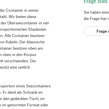
Frage zum
er Container in seiner
Sie haben ein
ahl. Wir bieten diese
die Frage hier
 der Überseecontainer in vier
roportionierten Staukisten
Frage 
n. Alle Container besitzen
on Kabeln. Der klassische
ontainer besitzen oben am
n oben in den Korpus
ett verschwinden. Der
tzt eine seitlich
portion eines Seecontainers
 Er dient als Schrank im
ür den gedeckten Tisch, im
rn im genormten Format oder