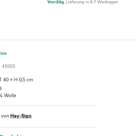
Vorrätig
,
Lieferung in 6-7 Werktagen
tion
r
41005
T 40 × H 0,5 cm
g
% Wolle
l von
Hey-Sign