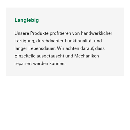
Langlebig
Unsere Produkte profitieren von handwerklicher
Fertigung, durchdachter Funktionalität und
langer Lebensdauer. Wir achten darauf, dass
Einzelteile ausgetauscht und Mechaniken
Nach oben
repariert werden können.
Bewusst
Nachhaltigkeit steht im Fokus unserer
Produktauswahl. Wir setzen auf natürliche
Inhaltsstoffe und Materialien, die gepflegt werden