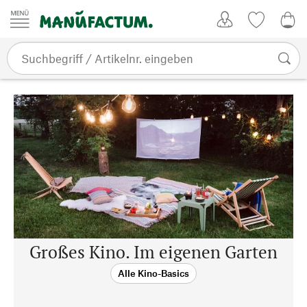
Zum Inhalt springen
Kundenkonto
Merkliste
0,0
Manufactum. Das Warenhaus der guten Dinge
Outdoorkino
Ba
Großes Kino. Im eigenen Garten
Alle Kino-Basics