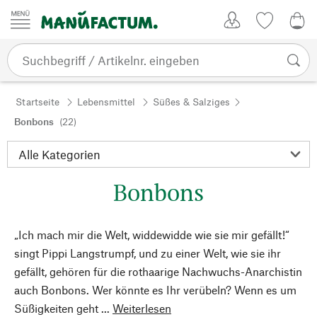
Zum Inhalt springen
Kundenkonto
Merkliste
0,0
Startseite
Lebensmittel
Süßes & Salziges
Bonbons
(22)
Bonbons
„Ich mach mir die Welt, widdewidde wie sie mir gefällt!“
singt Pippi Langstrumpf, und zu einer Welt, wie sie ihr
gefällt, gehören für die rothaarige Nachwuchs-Anarchistin
auch Bonbons. Wer könnte es Ihr verübeln? Wenn es um
Süßigkeiten geht ...
Weiterlesen