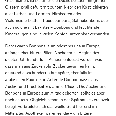
Geschichten, ist bis unter die Decke beladen mit großen
Gläsern, prall gefüllt mit bunten, klebrigen Köstlichkeiten
aller Farben und Formen. Himbeeren oder
Waldmeisterblätter, Brausebonbons, Sahnebonbons oder
auch solche mit Lakritze – Bonbons und leuchtende
Kinderaugen sind in vielen Köpfen untrennbar verbunden.
Dabei waren Bonbons, zumindest bei uns in Europa,
anfangs eher bittere Pillen. Nachdem zu Beginn des
siebten Jahrhunderts in Persien entdeckt worden war,
dass man aus Zuckerrohr Zucker gewinnen kann,
entstand etwa hundert Jahre später, ebenfalls im
arabischen Raum, eine Art erste Bonbonmasse aus
Zucker und Fruchtsäften: „Fanid Chsai“. Bis Zucker und
Bonbons in Europa zum Alltag gehörten, sollte es aber
noch dauern. Obgleich schon in der Spätantike vereinzelt
belegt, verbreitete sich das weiße Gold hier erst im
Mittelalter. Apotheker waren es, die – um bittere