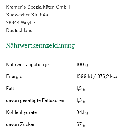
Kramer´s Spezialitäten GmbH
Sudweyher Str. 64a
28844 Weyhe
Deutschland
Nährwertkennzeichnung
Nährwertangaben je
100 g
Energie
1599 kJ / 376,2 kcal
Fett
1,5 g
davon gesättigte Fettsäuren
1,3 g
Kohlenhydrate
94,1 g
davon Zucker
67 g