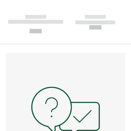
------------
------------
----------- ----------- --------
----------- -----------
---
--,-- €
--,-- €