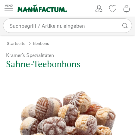
Zum Inhalt springen
Kundenkonto
Merkliste
0,0
Startseite
Bonbons
Kramer’s Spezialitäten
Sahne-Teebonbons