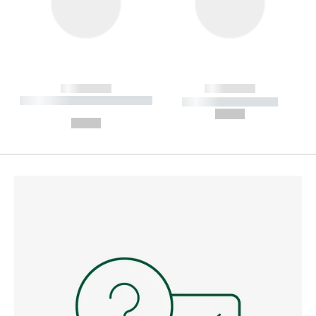
------------
------------
----------- ----------- --------
----------- -----------
---
--,-- €
--,-- €