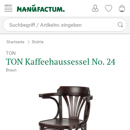
Zum Inhalt springen
Kundenkonto
Merkliste
0,0
Startseite
Stühle
TON
TON Kaffeehaussessel No. 24
Braun