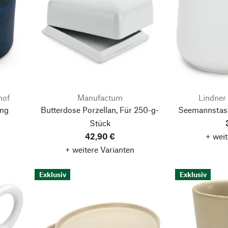
hof
Manufactum
Lindner 
ung
Butterdose Porzellan, Für 250-g-
Seemannstass
Stück
42,90 €
+ weit
+ weitere Varianten
Exklusiv
Exklusiv