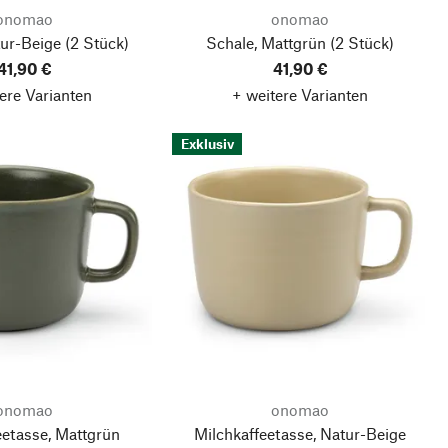
onomao
onomao
tur-Beige
(2 Stück)
Schale, Mattgrün
(2 Stück)
41,90 €
41,90 €
ere Varianten
+ weitere Varianten
Exklusiv
onomao
onomao
eetasse, Mattgrün
Milchkaffeetasse, Natur-Beige