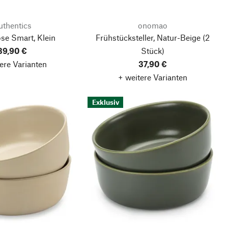
uthentics
onomao
se Smart, Klein
Frühstücksteller, Natur-Beige
(2
39,90 €
Stück)
ere Varianten
37,90 €
+ weitere Varianten
Exklusiv