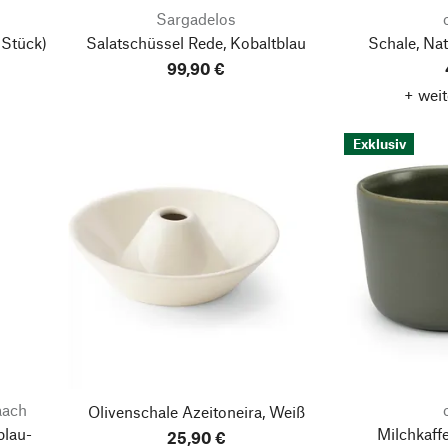
Sargadelos
 Stück)
Salatschüssel Rede, Kobaltblau
Schale, Na
99,90 €
+ weit
Exklusiv
aach
Olivenschale Azeitoneira, Weiß
blau-
Milchkaff
25,90 €