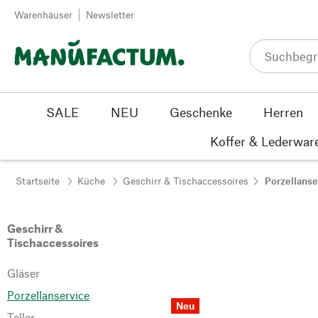
Zum Inhalt springen
Warenhäuser
Newsletter
SALE
NEU
Geschenke
Herren
Koffer & Lederwar
Startseite
Küche
Geschirr & Tischaccessoires
Porzellanse
Geschirr &
Tischaccessoires
Gläser
Porzellanservice
Neu
Teller