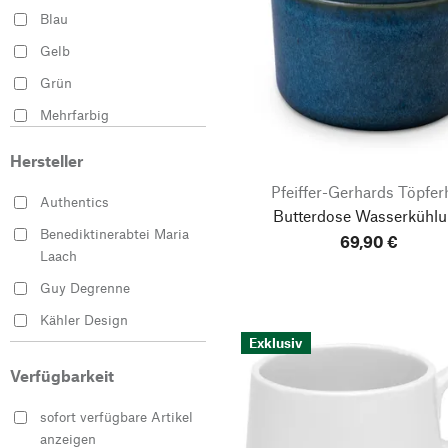
Blau
Gelb
Grün
Mehrfarbig
Rot
Hersteller
Schwarz
Pfeiffer-Gerhards Töpfer
Authentics
Weiß
Butterdose Wasserkühl
Benediktinerabtei Maria
69,90 €
Laach
Guy Degrenne
Kähler Design
Exklusiv
Lindner Porzellanfabrik
Verfügbarkeit
Manufactum
onomao
sofort verfügbare Artikel
anzeigen
Pfeiffer-Gerhards