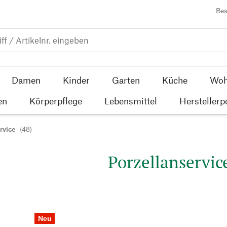
Bes
Damen
Kinder
Garten
Küche
Woh
en
Körperpflege
Lebensmittel
Herstellerp
rvice
(48)
Porzellanservic
Neu