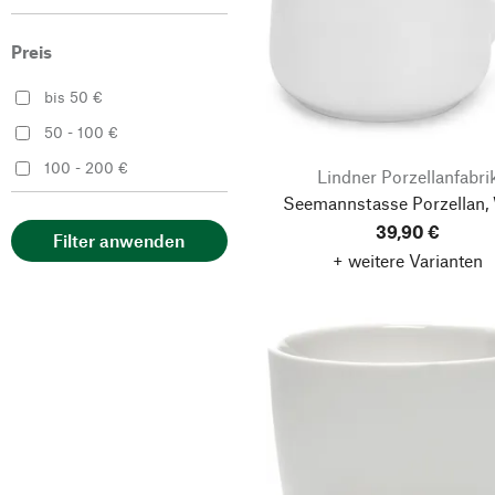
Töpferhof
Preis
raawii
Rafael Bordalo Pinheiro
bis 50 €
Sargadelos
50 - 100 €
Äggcoddler
100 - 200 €
Lindner Porzellanfabri
Seemannstasse Porzellan,
39,90 €
Filter anwenden
+ weitere Varianten