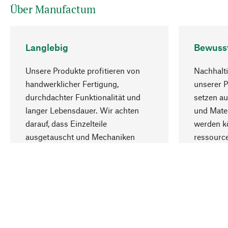
Über Manufactum
Langlebig
Bewuss
Unsere Produkte profitieren von
Nachhalti
handwerklicher Fertigung,
unserer 
durchdachter Funktionalität und
setzen au
langer Lebensdauer. Wir achten
und Mater
darauf, dass Einzelteile
werden kö
ausgetauscht und Mechaniken
ressourc
repariert werden können.
sozialver
Ihr Land