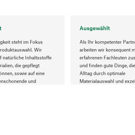
t
Ausgewählt
gkeit steht im Fokus
Als Ihr kompetenter Partn
Produktauswahl. Wir
arbeiten wir konsequent m
f natürliche Inhaltsstoffe
erfahrenen Fachleuten z
ialien, die gepflegt
und finden gute Dinge, die
nnen, sowie auf eine
Alltag durch optimale
enschonende und
Materialauswahl und exzel
trägliche Produktion.
Fertigung bereichern.