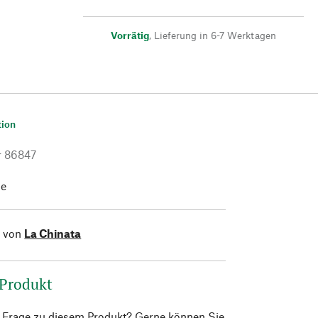
Vorrätig
,
Lieferung in 6-7 Werktagen
tion
r
86847
se
l von
La Chinata
 Produkt
e Frage zu diesem Produkt? Gerne können Sie