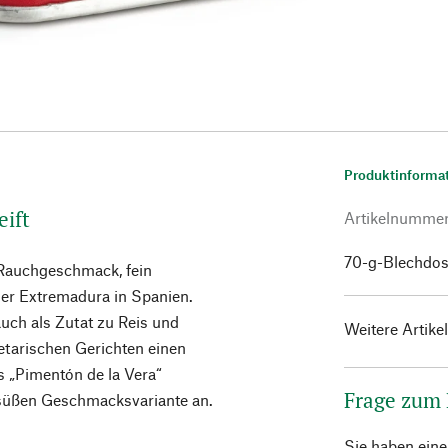
Produktinforma
eift
Artikelnumme
70-g-Blechdo
 Rauchgeschmack, fein
der Extremadura in Spanien.
auch als Zutat zu Reis und
Weitere Artike
etarischen Gerichten einen
 „Pimentón de la Vera“
Frage zum
 süßen Geschmacksvariante an.
Sie haben ein