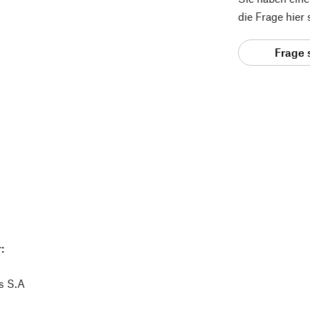
die Frage hier
Frage 
:
s S.A