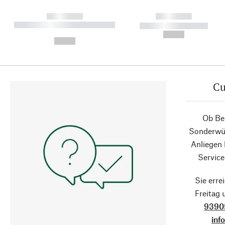
------------
------------
----------- ----------- ----------
----------- -----------
-
--,-- €
--,-- €
Cu
Ob Ber
Sonderwün
Anliegen
Service
Sie erre
Freitag
9390
inf