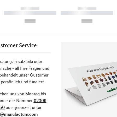
------------
------------
----------- ----------- ----------
----------- ----------- ----------
-
-
--,-- €
--,-- €
stomer Service
atung, Ersatzteile oder
sche - all Ihre Fragen und
 behandelt unser Customer
 persönlich und fundiert.
ichen uns von Montag bis
 unter der Nummer
02309
50
oder jederzeit unter
o@manufactum.com