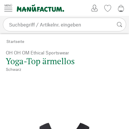
Zum Inhalt springen
Kundenkonto
Merkliste
0,0
Startseite
OH OH OM Ethical Sportswear
Yoga-Top ärmellos
Schwarz