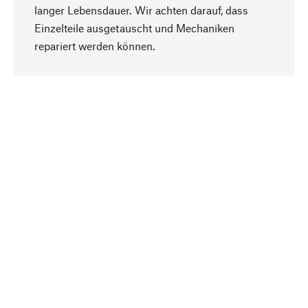
langer Lebensdauer. Wir achten darauf, dass
Einzelteile ausgetauscht und Mechaniken
Nach oben
repariert werden können.
Bewusst
Nachhaltigkeit steht im Fokus unserer
Produktauswahl. Wir setzen auf natürliche
Inhaltsstoffe und Materialien, die gepflegt werden
können, sowie auf eine ressourcenschonende
und sozialverträgliche Produktion.
Ausgewählt