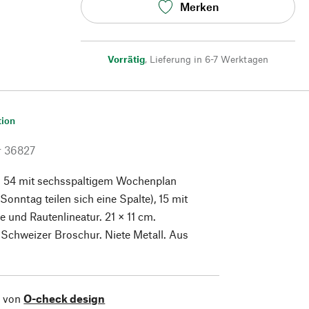
Merken
Vorrätig
,
Lieferung in 6-7 Werktagen
tion
r
36827
on 54 mit sechsspaltigem Wochenplan
onntag teilen sich eine Spalte), 15 mit
e und Rautenlineatur. 21 × 11 cm.
Schweizer Broschur. Niete Metall. Aus
l von
O-check design