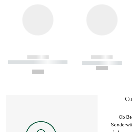
------------
------------
----------- ----------- ----------
----------- -----------
-
--,-- €
--,-- €
Cu
Ob Ber
Sonderwün