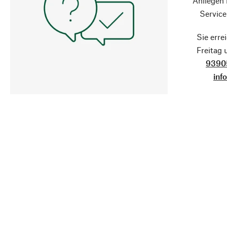
Anliegen
Service
Sie erre
Freitag
9390
inf