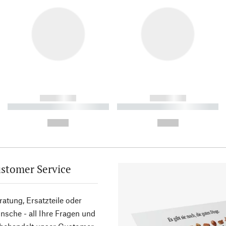
------------
------------
----------- ----------- ----------
----------- ----------- ----------
-
-
--,-- €
--,-- €
stomer Service
atung, Ersatzteile oder
sche - all Ihre Fragen und