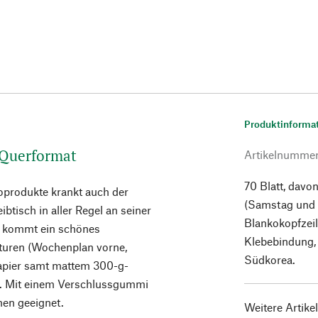
Produktinforma
 Querformat
Artikelnumme
70 Blatt, dav
oprodukte krankt auch der
(Samstag und S
tisch in aller Regel an seiner
Blankokopfzeil
r kommt ein schönes
Klebebindung, 
aturen (Wochenplan vorne,
Südkorea.
apier samt mattem 300-g-
t. Mit einem Verschlussgummi
men geeignet.
Weitere Artike