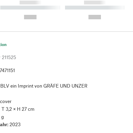
------------
------------
----------- ----------- ----------
----------- ----------- ----------
- -----------
-
--,-- €
--,-- €
tion
r
211525
7471151
:
BLV ein Imprint von GRÄFE UND UNZER
cover
× T 3,2 × H 27 cm
 g
jahr:
2023