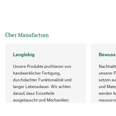
Über Manufactum
Langlebig
Bewuss
Unsere Produkte profitieren von
Nachhalti
handwerklicher Fertigung,
unserer 
durchdachter Funktionalität und
setzen au
langer Lebensdauer. Wir achten
und Mater
darauf, dass Einzelteile
werden kö
ausgetauscht und Mechaniken
ressourc
repariert werden können.
sozialver