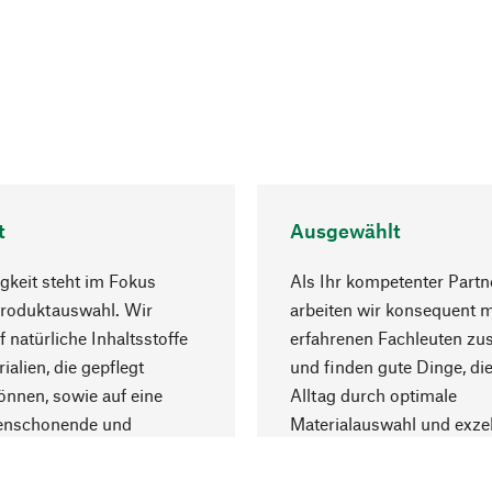
t
Ausgewählt
gkeit steht im Fokus
Als Ihr kompetenter Partn
Produktauswahl. Wir
arbeiten wir konsequent m
f natürliche Inhaltsstoffe
erfahrenen Fachleuten z
ialien, die gepflegt
und finden gute Dinge, die
nnen, sowie auf eine
Alltag durch optimale
enschonende und
Materialauswahl und exzel
trägliche Produktion.
Fertigung bereichern.