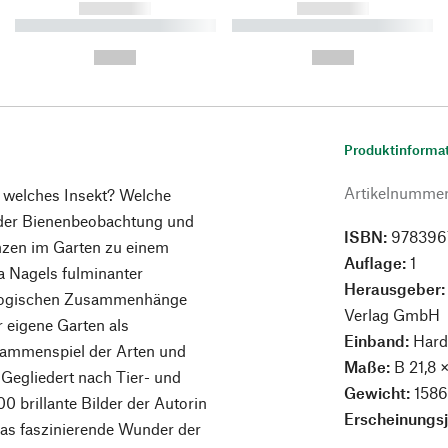
------------
------------
----------- ----------- ----------
----------- ----------- ----------
-
-
--,-- €
--,-- €
Produktinforma
Artikelnumme
t welches Insekt? Welche
oder Bienenbeobachtung und
ISBN:
978396
anzen im Garten zu einem
Auflage:
1
 Nagels fulminanter
Herausgeber
ologischen Zusammenhänge
Verlag GmbH
 eigene Garten als
Einband:
Hard
sammenspiel der Arten und
Maße:
B 21,8 
: Gegliedert nach Tier- und
Gewicht:
1586
 brillante Bilder der Autorin
Erscheinungs
das faszinierende Wunder der