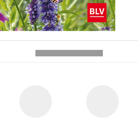
---------- --------------