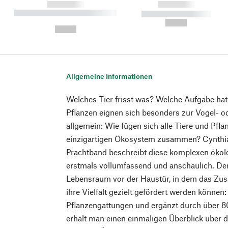
------------
------------
----------- ----------- ----------
----------- -----------
-
--,-- €
--,-- €
Allgemeine Informationen
Welches Tier frisst was? Welche Aufgabe ha
Pflanzen eignen sich besonders zur Vogel- 
allgemein: Wie fügen sich alle Tiere und Pfl
einzigartigen Ökosystem zusammen? Cynthia
Prachtband beschreibt diese komplexen ök
erstmals vollumfassend und anschaulich. Der
Lebensraum vor der Haustür, in dem das Zu
ihre Vielfalt gezielt gefördert werden können
Pflanzengattungen und ergänzt durch über 800
erhält man einen einmaligen Überblick über 