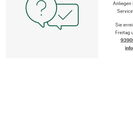
Anliegen
Service
Sie erre
Freitag
9390
inf