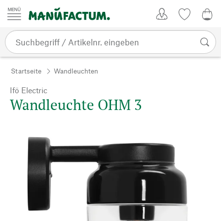
Zum Inhalt springen
Kundenkonto
Merkliste
0,0
Startseite
Wandleuchten
Ifö Electric
Wandleuchte OHM 3