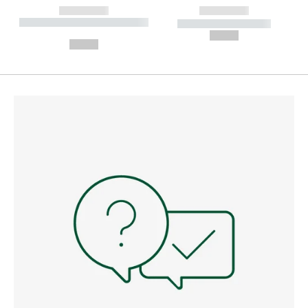
------------
------------
----------- ----------- --------
----------- -----------
---
--,-- €
--,-- €