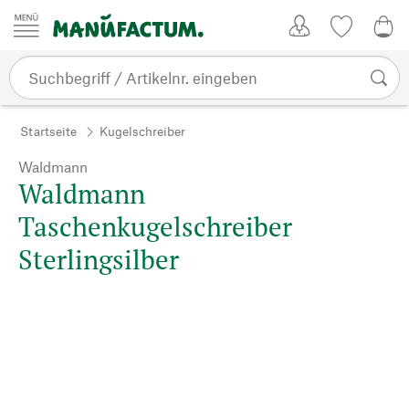
Zum Inhalt springen
Kundenkonto
Merkliste
0,0
Startseite
Kugelschreiber
Waldmann
Waldmann
Taschenkugelschreiber
Sterlingsilber