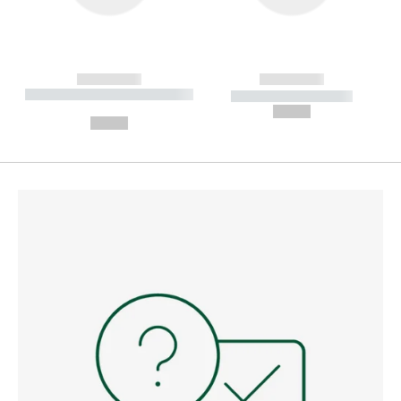
------------
------------
----------- ----------- --------
----------- -----------
---
--,-- €
--,-- €