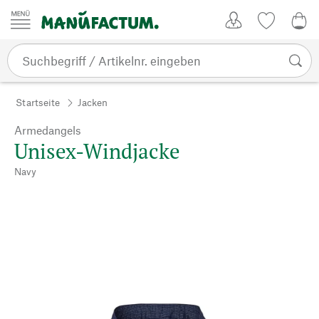
Zum Inhalt springen
Kundenkonto
Merkliste
0,0
Startseite
Jacken
Armedangels
Unisex-Windjacke
Navy