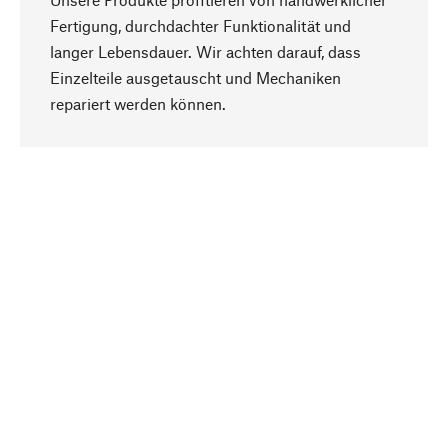
Fertigung, durchdachter Funktionalität und
langer Lebensdauer. Wir achten darauf, dass
Einzelteile ausgetauscht und Mechaniken
Nach oben
repariert werden können.
Bewusst
Nachhaltigkeit steht im Fokus unserer
Produktauswahl. Wir setzen auf natürliche
Inhaltsstoffe und Materialien, die gepflegt werden
können, sowie auf eine ressourcenschonende
und sozialverträgliche Produktion.