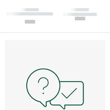
------------
------------
----------- ----------- --------
----------- -----------
---
--,-- €
--,-- €