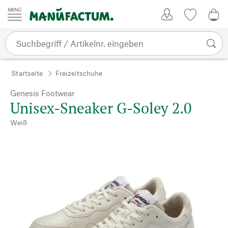
Zum Inhalt springen
Kundenkonto
Merkliste
0,0
Startseite
Freizeitschuhe
Genesis Footwear
Unisex-Sneaker G-Soley 2.0
Weiß