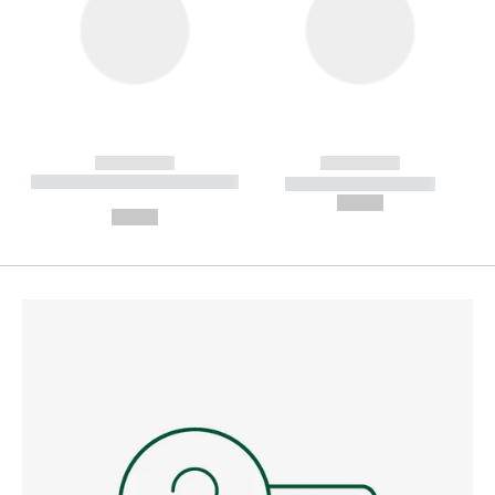
------------
------------
----------- ----------- --------
----------- -----------
---
--,-- €
--,-- €