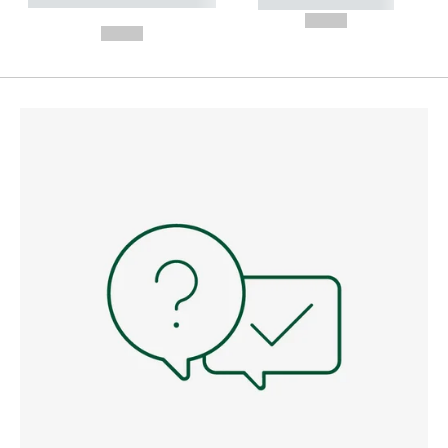
----------- ----------- --------
----------- -----------
---
--,-- €
--,-- €