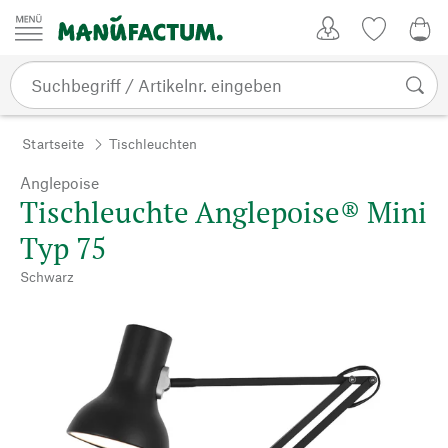
Zum Inhalt springen
Kundenkonto
Merkliste
0,0
Startseite
Tischleuchten
Anglepoise
Tischleuchte Anglepoise® Mini
Typ 75
Schwarz