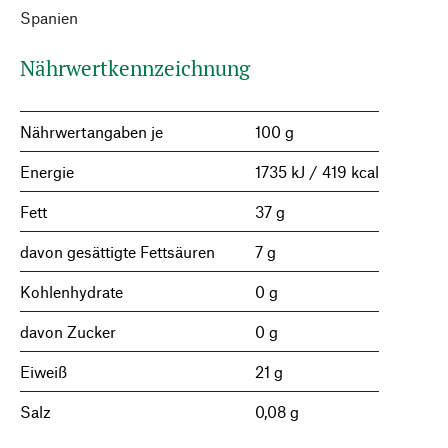
Spanien
Nährwertkennzeichnung
Nährwertangaben je
100 g
Energie
1735 kJ / 419 kcal
Fett
37 g
davon gesättigte Fettsäuren
7 g
Kohlenhydrate
0 g
davon Zucker
0 g
Eiweiß
21 g
Salz
0,08 g