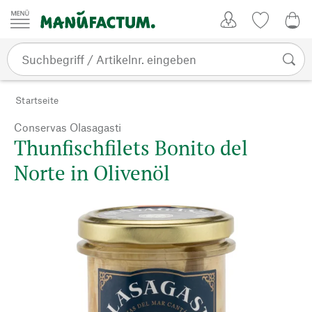
Zum Inhalt springen
Kundenkonto
Merkliste
0,0
Startseite
Conservas Olasagasti
Thunfischfilets Bonito del
Norte in Olivenöl