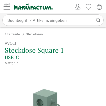
Zum Inhalt springen
Kundenkonto
Merkliste
0,0
Startseite
Steckdosen
AVOLT
Steckdose Square 1
USB-C
Mattgrün