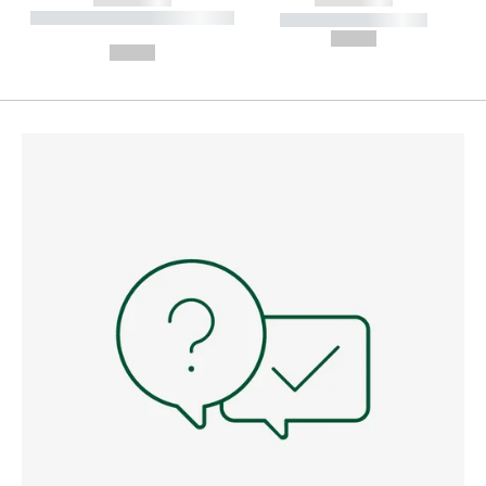
----------- ----------- --------
----------- -----------
---
--,-- €
--,-- €