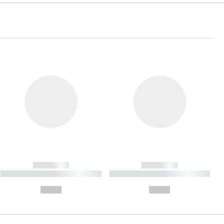
------------
------------
----------- ----------- ----------
----------- ----------- ----------
- -----------
-
--,-- €
--,-- €