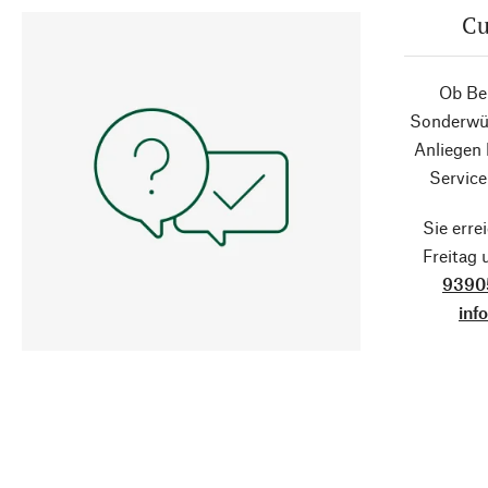
Cu
Ob Ber
Sonderwün
Anliegen
Service
Sie erre
Freitag
9390
inf