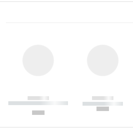
------------
------------
----------- ----------- ----------
----------- -----------
-
--,-- €
--,-- €