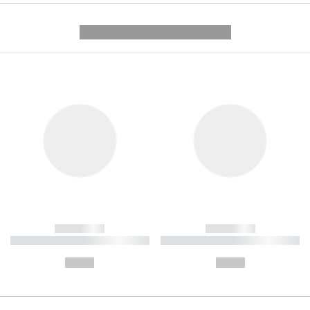
---------- --------------
------------
------------
----------- ----------- ----------
----------- ----------- ----------
-
-
--,-- €
--,-- €