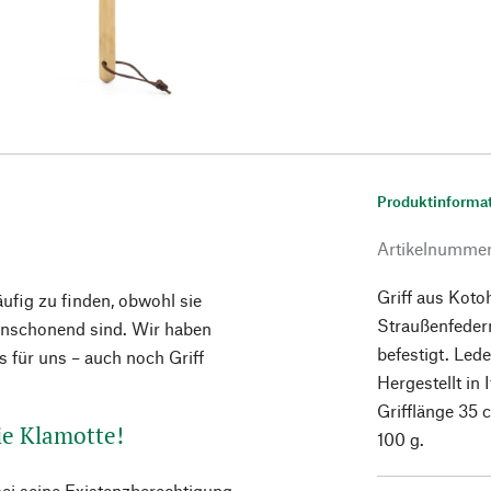
Produktinforma
Artikelnumme
Griff aus Koto
ufig zu finden, obwohl sie
Straußenfedern
henschonend sind. Wir haben
befestigt. Led
s für uns – auch noch Griff
Hergestellt in I
Grifflänge 35
ie Klamotte!
100 g.
 sei seine Existenzberechtigung