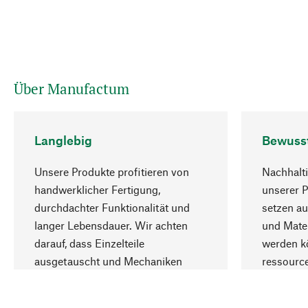
Über Manufactum
Langlebig
Bewuss
Unsere Produkte profitieren von
Nachhalti
handwerklicher Fertigung,
unserer 
durchdachter Funktionalität und
setzen au
langer Lebensdauer. Wir achten
und Mater
darauf, dass Einzelteile
werden kö
ausgetauscht und Mechaniken
ressourc
repariert werden können.
sozialver