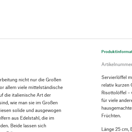
Produktinforma
Artikelnumme
Servierlöffel 
arbeitung nicht nur die Großen
relativ kurzen 
or allem viele mittelständische
Risottolöffel –
 die italienische Art der
für viele ande
ind, wie man sie im Großen
hausgemachten
i diesen solide und ausgewogen
Früchten.
fern aus Edelstahl, die im
den. Beide lassen sich
Länge 25 cm, B