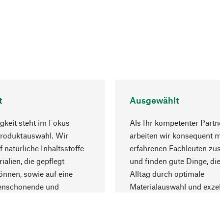
t
Ausgewählt
gkeit steht im Fokus
Als Ihr kompetenter Partn
Produktauswahl. Wir
arbeiten wir konsequent m
f natürliche Inhaltsstoffe
erfahrenen Fachleuten z
ialien, die gepflegt
und finden gute Dinge, die
nnen, sowie auf eine
Alltag durch optimale
enschonende und
Materialauswahl und exzel
trägliche Produktion.
Fertigung bereichern.