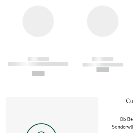
------------
------------
----------- ----------- ----------
----------- -----------
-
--,-- €
--,-- €
Cu
Ob Ber
Sonderwün