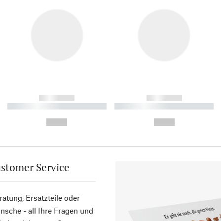
------------
------------
----------- ----------- ----------
----------- ----------- ----------
-
-
--,-- €
--,-- €
stomer Service
atung, Ersatzteile oder
sche - all Ihre Fragen und