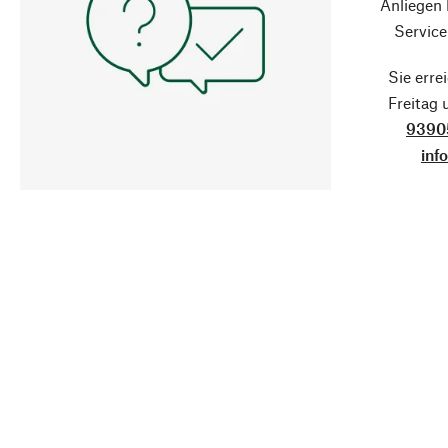
Anliegen
Service
Sie erre
Freitag
9390
inf