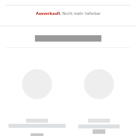
Ausverkauft
,
Nicht mehr lieferbar
---------- --------------
------------
------------
----------- ----------- --------
----------- -----------
---
--,-- €
--,-- €