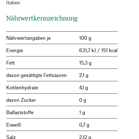
Italien
Nährwertkennzeichnung
Nährwertangaben je
100 g
Energie
631,7 kJ / 151 kcal
Fett
15,3 g
davon gesättigte Fettsäuren
2,1 g
Kohlenhydrate
4,1 g
davon Zucker
0 g
Ballaststoffe
1 g
Eiweiß
0,7 g
Salz
2,12 g