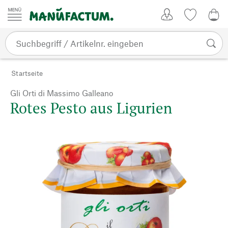
Zum Inhalt springen
Kundenkonto
Merkliste
0,0
Startseite
Gli Orti di Massimo Galleano
Rotes Pesto aus Ligurien