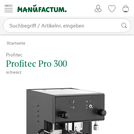
Zum Inhalt springen
Kundenkonto
Merkliste
0,0
Startseite
Profitec
Profitec Pro 300
schwarz