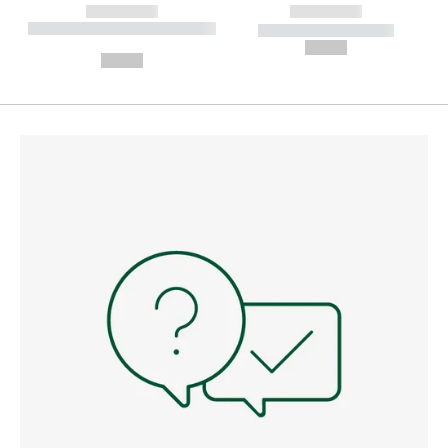
------------
------------
----------- ----------- --------
----------- -----------
---
--,-- €
--,-- €