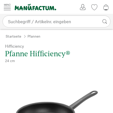
Zum Inhalt springen
Kundenkonto
Merkliste
0,0
Startseite
Pfannen
Hifficiency
Pfanne Hifficiency®
24 cm