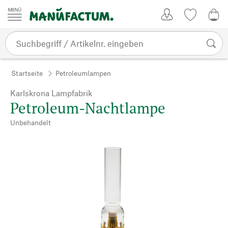
Zum Inhalt springen
Kundenkonto
Merkliste
0,0
Startseite
Petroleumlampen
Karlskrona Lampfabrik
Petroleum-Nachtlampe
Unbehandelt