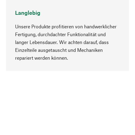
Langlebig
Unsere Produkte profitieren von handwerklicher
Fertigung, durchdachter Funktionalität und
langer Lebensdauer. Wir achten darauf, dass
Einzelteile ausgetauscht und Mechaniken
Nach oben
repariert werden können.
Bewusst
Nachhaltigkeit steht im Fokus unserer
Produktauswahl. Wir setzen auf natürliche
Inhaltsstoffe und Materialien, die gepflegt werden
können, sowie auf eine ressourcenschonende