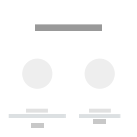
---------- --------------
------------
------------
----------- ----------- --------
----------- -----------
---
--,-- €
--,-- €