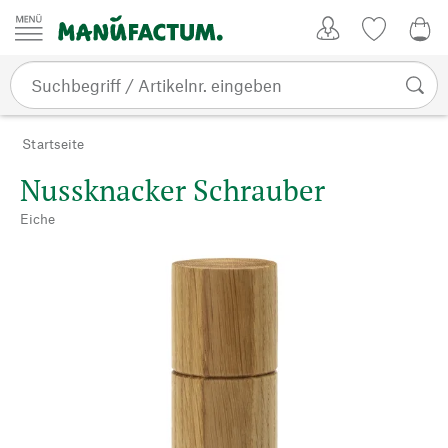
Zum Inhalt springen
Kundenkonto
Merkliste
0,0
Startseite
Nussknacker Schrauber
Eiche