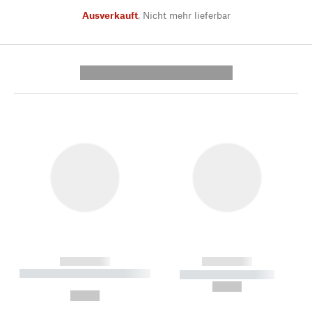
Ausverkauft
,
Nicht mehr lieferbar
---------- --------------
------------
------------
----------- ----------- --------
----------- -----------
---
--,-- €
--,-- €