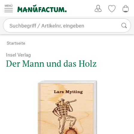
Zum Inhalt springen
Kundenkonto
Merkliste
0,0
Startseite
Insel Verlag
Der Mann und das Holz