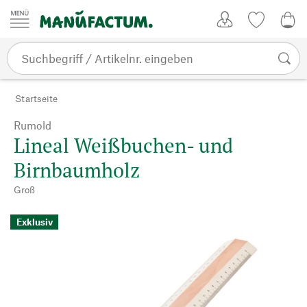
Zum Inhalt springen
Kundenkonto
Merkliste
0,0
Startseite
Rumold
Lineal Weißbuchen- und
Birnbaumholz
Groß
Exklusiv