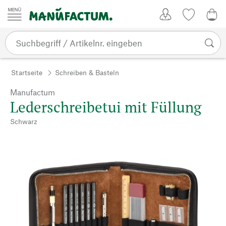
Zum Inhalt springen
Kundenkonto
Merkliste
0,0
Startseite
Schreiben & Basteln
Manufactum
Lederschreibetui mit Füllung
Schwarz