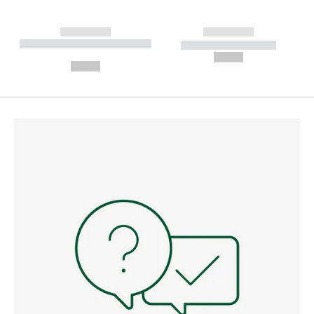
------------
------------
----------- ----------- --------
----------- -----------
---
--,-- €
--,-- €