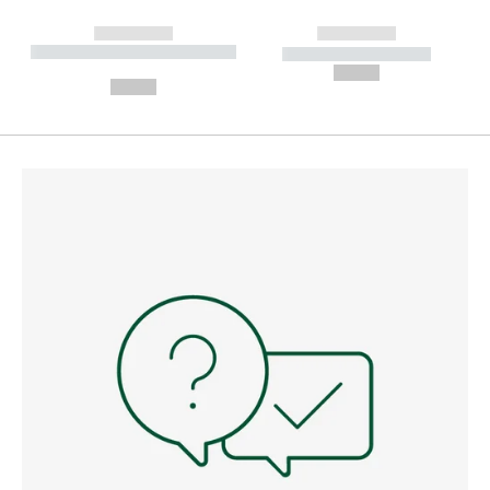
------------
------------
----------- ----------- --------
----------- -----------
---
--,-- €
--,-- €