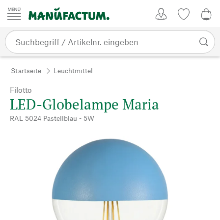
Zum Inhalt springen
Kundenkonto
Merkliste
0,0
Startseite
Leuchtmittel
Filotto
LED-Globelampe Maria
RAL 5024 Pastellblau - 5W