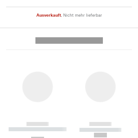
Ausverkauft
,
Nicht mehr lieferbar
---------- --------------
------------
------------
----------- ----------- --------
----------- -----------
---
--,-- €