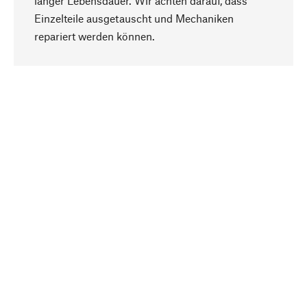
langer Lebensdauer. Wir achten darauf, dass
Einzelteile ausgetauscht und Mechaniken
Nach oben
repariert werden können.
Bewusst
Nachhaltigkeit steht im Fokus unserer
Produktauswahl. Wir setzen auf natürliche
Inhaltsstoffe und Materialien, die gepflegt werden
können, sowie auf eine ressourcenschonende
und sozialverträgliche Produktion.
Ausgewählt