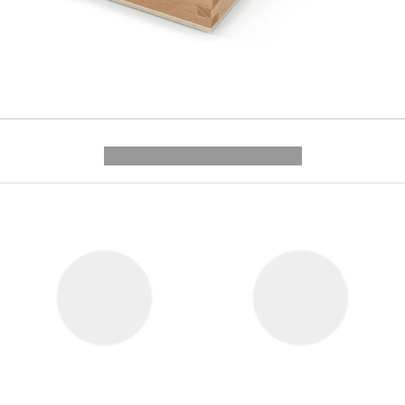
---------- --------------