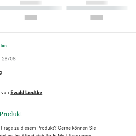
------------
------------
----------- ----------- ----------
----------- ----------- ----------
- -----------
-
--,-- €
--,-- €
tion
r
28708
g
l von
Ewald Liedtke
 Produkt
e Frage zu diesem Produkt? Gerne können Sie
 stellen. Es öffnet sich Ihr E-Mail-Programm.