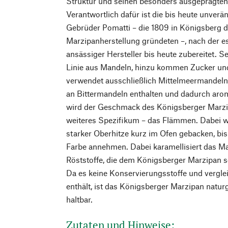
Struktur und seinen besonders ausgeprägte
Verantwortlich dafür ist die bis heute unverä
Gebrüder Pomatti – die 1809 in Königsberg di
Marzipanherstellung gründeten –, nach der e
ansässiger Hersteller bis heute zubereitet. S
Linie aus Mandeln, hinzu kommen Zucker un
verwendet ausschließlich Mittelmeermandeln, 
an Bittermandeln enthalten und dadurch aro
wird der Geschmack des Königsberger Marzip
weiteres Spezifikum – das Flämmen. Dabei w
starker Oberhitze kurz im Ofen gebacken, bis
Farbe annehmen. Dabei karamellisiert das Ma
Röststoffe, die dem Königsberger Marzipan 
Da es keine Konservierungsstoffe und vergl
enthält, ist das Königsberger Marzipan natu
haltbar.
Zutaten und Hinweise: