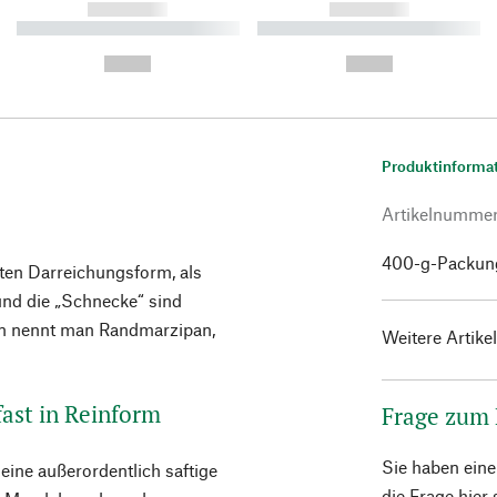
------------
------------
----------- ----------- ----------
----------- ----------- ----------
-
-
--,-- €
--,-- €
Produktinforma
Artikelnumme
400-g-Packun
sten Darreichungsform, als
und die „Schnecke“ sind
en nennt man Randmarzipan,
Weitere Artike
ast in Reinform
Frage zum
Sie haben ein
eine außerordentlich saftige
die Frage hier