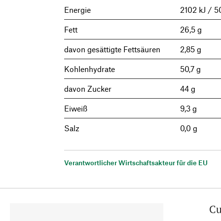
Energie
2102 kJ / 5
Fett
26,5 g
davon gesättigte Fettsäuren
2,85 g
Kohlenhydrate
50,7 g
davon Zucker
44 g
Eiweiß
9,3 g
Salz
0,0 g
Verantwortlicher Wirtschaftsakteur für die EU
Cu