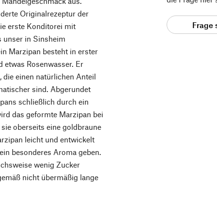
n Mandelgeschmack aus.
nderte Originalrezeptur der
Frage 
e erste Konditorei mit
s unser in Sinsheim
ein Marzipan besteht in erster
d etwas Rosenwasser. Er
die einen natürlichen Anteil
matischer sind. Abgerundet
ans schließlich durch ein
ird das geformte Marzipan bei
 sie oberseits eine goldbraune
rzipan leicht und entwickelt
sein besonderes Aroma geben.
eichsweise wenig Zucker
rgemäß nicht übermäßig lange