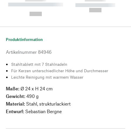
----------- ----------- --------
----------- -----------
---
--,-- €
--,-- €
Produktinformation
Artikelnummer
84946
Stahltablett mit 7 Stahlnadeln
Für Kerzen unterschiedlicher Höhe und Durchmesser
Leichte Reinigung mit warmem Wasser
Maße:
Ø 24 x H 24 cm
Gewicht:
490 g
Material:
Stahl, strukturlackiert
Entwurf:
Sebastian Bergne