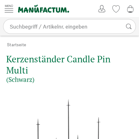
Zum Inhalt springen
Kundenkonto
Merkliste
0,0
Startseite
Kerzenständer Candle Pin
Multi
(Schwarz)