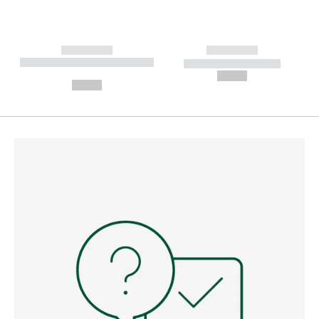
------------
------------
----------- ----------- --------
----------- -----------
---
--,-- €
--,-- €