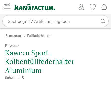
Zum Inhalt springen
Kundenkonto
Merkliste
0,0
Startseite
Füllfederhalter
Kaweco
Kaweco Sport
Kolbenfüllfederhalter
Aluminium
Schwarz - B