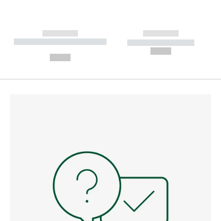
------------
------------
----------- ----------- --------
----------- -----------
---
--,-- €
--,-- €