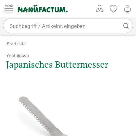
Zum Inhalt springen
Kundenkonto
Merkliste
0,0
Startseite
Yoshikawa
Japanisches Buttermesser