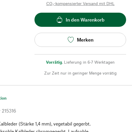
CO₂-kompensierter Versand mit DHL
In den Warenkorb
Merken
Vorrätig
,
Lieferung in 6-7 Werktagen
Zur Zeit nur in geringer Menge vorrätig
tion
r
215316
albleder (Stärke 1,4 mm), vegetabil gegerbt.
cksohle Kalbleder chromgegerbt. Laufsohle