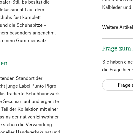
fer-Stil. Es besitzt die
Kalbleder und 
Mokassinnaht auf dem
Schuhs fast komplett
 und die Schuhspitze –
Weitere Artike
ommers besonders angenehm.
mit einem Gummieinsatz
Frage zum
ken
Sie haben ein
die Frage hier
tenden Standort der
Frage 
cht junge Label Punto Pigro
das tradierte Schuhhandwerk
ie Secchiari auf und ergänzte
Teil der Kollektion mit einer
assins der nativen Einwohner
e stehen die Verwendung
itioneller Handwerkskunst und