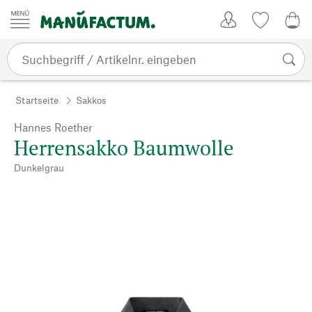
Zum Inhalt springen
Kundenkonto
Merkliste
0,0
Startseite
Sakkos
Hannes Roether
Herrensakko Baumwolle
Dunkelgrau