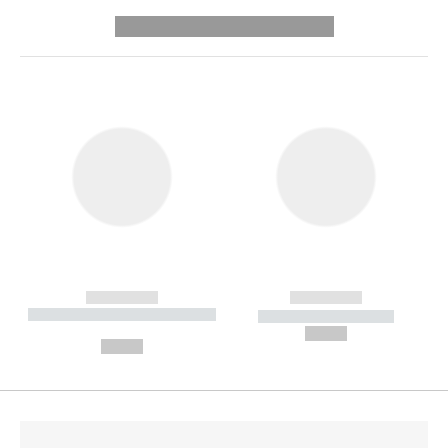
---------- --------------
------------
------------
----------- ----------- --------
----------- -----------
---
--,-- €
--,-- €