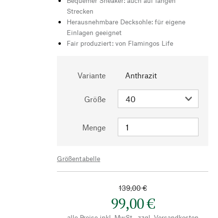
Bequemer Sneaker: auch auf langen
Strecken
Herausnehmbare Decksohle: für eigene
Einlagen geeignet
Fair produziert: von Flamingos Life
Variante
Anthrazit
Größe
Menge
Größentabelle
139,00 €
99,00 €
alle Preise inkl. MwSt., zzgl.
Versandkosten