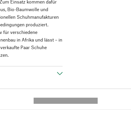
d. Zum Einsatz kommen dafür
mbus, Bio-Baumwolle und
tionellen Schuhmanufakturen
sbedingungen produziert.
iv für verschiedene
enbau in Afrika und lässt – in
s verkaufte Paar Schuhe
nzen.
---------- --------------