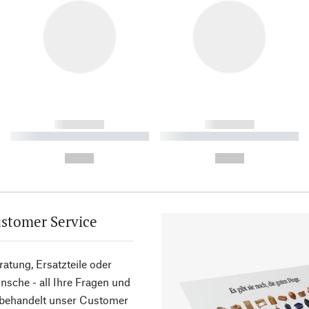
------------
------------
----------- ----------- ----------
----------- ----------- ----------
-
-
--,-- €
--,-- €
stomer Service
atung, Ersatzteile oder
sche - all Ihre Fragen und
 behandelt unser Customer