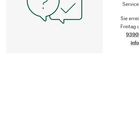
Service
Sie erre
Freitag
9390
inf