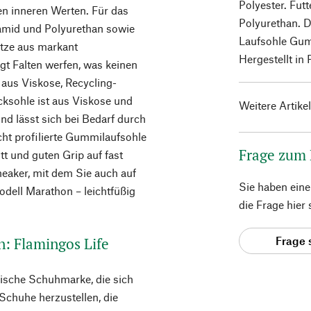
Polyester. Fut
en inneren Werten. Für das
Polyurethan. D
amid und Polyurethan sowie
Laufsohle Gum
ätze aus markant
Hergestellt in 
t Falten werfen, was keinen
 aus Viskose, Recycling-
cksohle ist aus Viskose und
Weitere Artike
nd lässt sich bei Bedarf durch
icht profilierte Gummilaufsohle
Frage zum
tt und guten Grip auf fast
aker, mit dem Sie auch auf
Sie haben ein
odell Marathon – leichtfüßig
die Frage hier
n: Flamingos Life
Frage 
nische Schuhmarke, die sich
Schuhe herzustellen, die