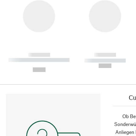
------------
------------
----------- ----------- ----------
----------- -----------
-
--,-- €
--,-- €
Cu
Ob Ber
Sonderwün
Anliegen