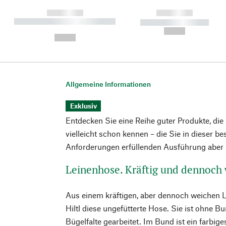
------------
------------
----------- ----------- ----------
----------- -----------
-
--,-- €
--,-- €
Allgemeine Informationen
Exklusiv
Entdecken Sie eine Reihe guter Produkte, die
vielleicht schon kennen – die Sie in dieser b
Anforderungen erfüllenden Ausführung aber n
Leinenhose. Kräftig und dennoch
Aus einem kräftigen, aber dennoch weichen 
Hiltl diese ungefütterte Hose. Sie ist ohne Bu
Bügelfalte gearbeitet. Im Bund ist ein farbig