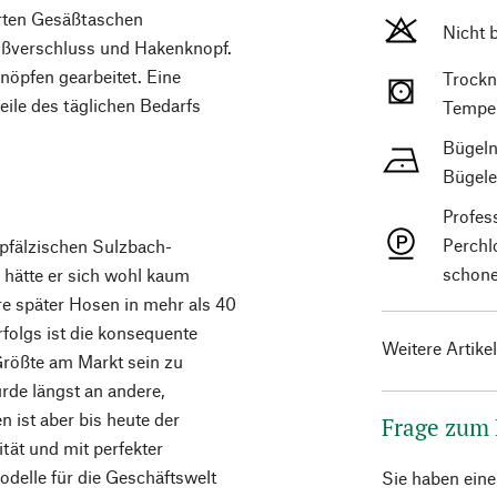
erten Gesäßtaschen
Nicht 
eißverschluss und Hakenknopf.
nöpfen gearbeitet. Eine
Trockn
eile des täglichen Bedarfs
Temper
Bügeln
Bügele
Profes
Perchl
rpfälzischen Sulzbach-
schone
hätte er sich wohl kaum
re später Hosen in mehr als 40
folgs ist die konsequente
Weitere Artike
 Größte am Markt sein zu
rde längst an andere,
 ist aber bis heute der
Frage zum
ät und mit perfekter
odelle für die Geschäftswelt
Sie haben ein