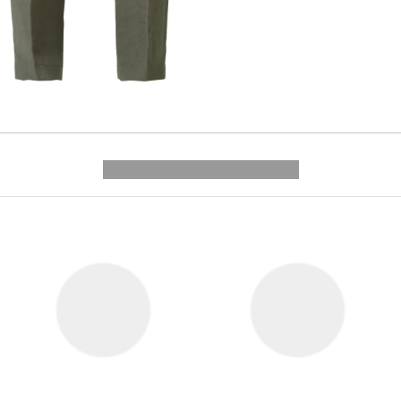
---------- --------------