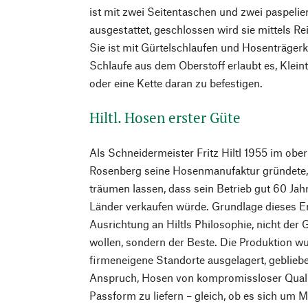
ist mit zwei Seitentaschen und zwei paspeli
ausgestattet, geschlossen wird sie mittels R
Sie ist mit Gürtelschlaufen und Hosenträgerk
Schlaufe aus dem Oberstoff erlaubt es, Kleint
oder eine Kette daran zu befestigen.
Hiltl. Hosen erster Güte
Als Schneidermeister Fritz Hiltl 1955 im obe
Rosenberg seine Hosenmanufaktur gründete, 
träumen lassen, dass sein Betrieb gut 60 Jah
Länder verkaufen würde. Grundlage dieses Er
Ausrichtung an Hiltls Philosophie, nicht der
wollen, sondern der Beste. Die Produktion wu
firmeneigene Standorte ausgelagert, geblieben
Anspruch, Hosen von kompromissloser Qualit
Passform zu liefern – gleich, ob es sich um M