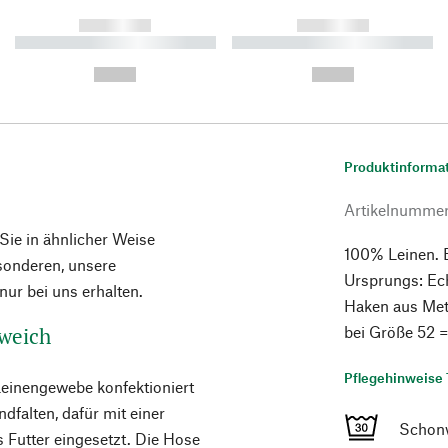
------------
------------
----------- ----------- ----------
----------- ----------- ----------
-
-
--,-- €
--,-- €
Produktinforma
Artikelnumme
 Sie in ähnlicher Weise
100% Leinen. En
esonderen, unsere
Ursprungs: Ec
ur bei uns erhalten.
Haken aus Meta
 weich
bei Größe 52 
Pflegehinweise 
Leinengewebe konfektioniert
ndfalten, dafür mit einer
Schon
es Futter eingesetzt. Die Hose