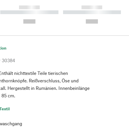
------------
------------
----------- ----------- ----------
----------- ----------- ----------
- -----------
-
--,-- €
--,-- €
tion
r
30384
thält nichttextile Teile tierischen
hthornknöpfe. Reißverschluss, Öse und
ll. Hergestellt in Rumänien. Innenbeinlänge
= 85 cm.
Textil
waschgang