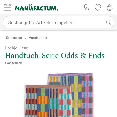
Zum Inhalt springen
Kundenkonto
Merkliste
0,0
Startseite
Handtücher
Foekje Fleur
Handtuch-Serie Odds & Ends
Gästetuch