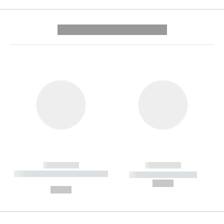
---------- --------------
------------
------------
----------- ----------- --------
----------- -----------
---
--,-- €
--,-- €