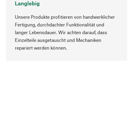
Langlebig
Unsere Produkte profitieren von handwerklicher
Fertigung, durchdachter Funktionalität und
langer Lebensdauer. Wir achten darauf, dass
Einzelteile ausgetauscht und Mechaniken
Nach oben
repariert werden können.
Bewusst
Nachhaltigkeit steht im Fokus unserer
Produktauswahl. Wir setzen auf natürliche
Inhaltsstoffe und Materialien, die gepflegt werden
können, sowie auf eine ressourcenschonende
und sozialverträgliche Produktion.