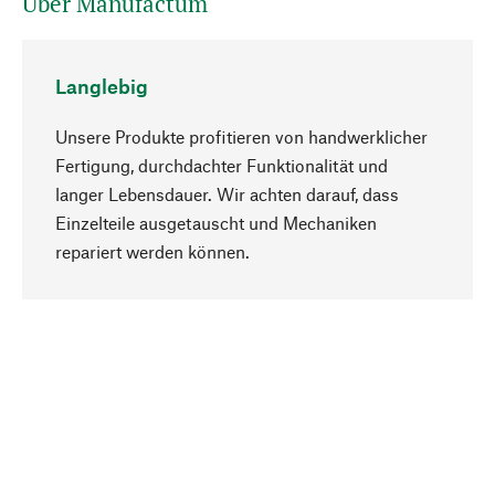
Über Manufactum
Langlebig
Unsere Produkte profitieren von handwerklicher
Fertigung, durchdachter Funktionalität und
langer Lebensdauer. Wir achten darauf, dass
Einzelteile ausgetauscht und Mechaniken
Nach oben
repariert werden können.
Bewusst
Nachhaltigkeit steht im Fokus unserer
Produktauswahl. Wir setzen auf natürliche
Inhaltsstoffe und Materialien, die gepflegt werden