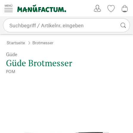
Zum Inhalt springen
Kundenkonto
Merkliste
0,0
Startseite
Brotmesser
Güde
Güde Brotmesser
POM