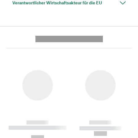
Verantwortlicher Wirtschaftsakteur für die EU
---------- --------------
------------
------------
----------- ----------- --------
----------- -----------
---
--,-- €
--,-- €