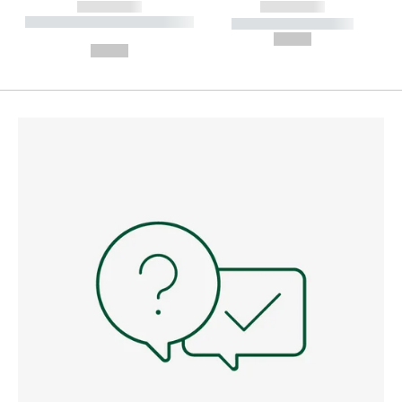
------------
------------
----------- ----------- --------
----------- -----------
---
--,-- €
--,-- €