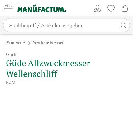
Zum Inhalt springen
Kundenkonto
Merkliste
0,0
Startseite
Rostfreie Messer
Güde
Güde Allzweckmesser
Wellenschliff
POM