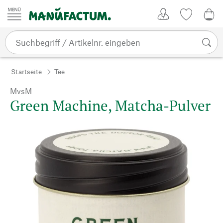
Zum Inhalt springen
Kundenkonto
Merkliste
0,0
Startseite
Tee
MvsM
Green Machine, Matcha-Pulver