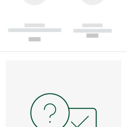
------------
------------
----------- ----------- --------
----------- -----------
---
--,-- €
--,-- €