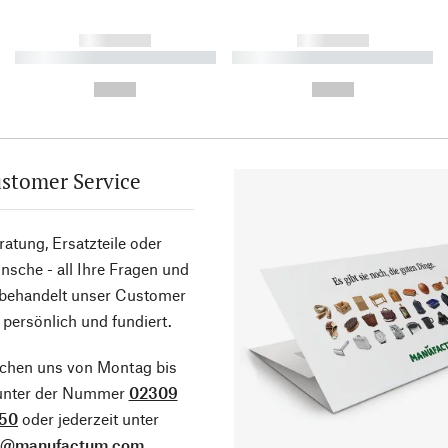
------------
------------
----------- ----------- ----------
----------- ----------- ----------
-
-
--,-- €
--,-- €
stomer Service
atung, Ersatzteile oder
sche - all Ihre Fragen und
 behandelt unser Customer
 persönlich und fundiert.
ichen uns von Montag bis
 unter der Nummer
02309
50
oder jederzeit unter
o@manufactum.com