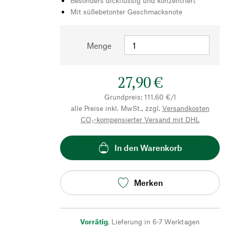
Besonders dickflüssig und konzentriert
Mit süßebetonter Geschmacksnote
Menge
27,90 €
Grundpreis: 111,60 €/l
alle Preise inkl. MwSt., zzgl.
Versandkosten
CO₂-kompensierter Versand mit DHL
In den Warenkorb
Merken
Vorrätig
,
Lieferung in 6-7 Werktagen