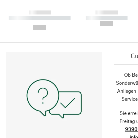
------------
------------
----------- ----------- ----------
----------- -----------
-
--,-- €
--,-- €
Cu
Ob Ber
Sonderwün
Anliegen
Service
Sie erre
Freitag
9390
inf