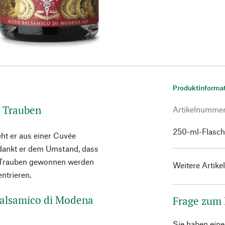
Produktinforma
n Trauben
Artikelnumme
250-ml-Flasc
ht er aus einer Cuvée
rdankt er dem Umstand, dass
n Trauben gewonnen werden
Weitere Artike
ntrieren.
Balsamico di Modena
Frage zum
Sie haben ein