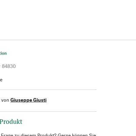
tion
r
84830
he
l von
Giuseppe Giusti
 Produkt
e Frage zu diesem Produkt? Gerne können Sie