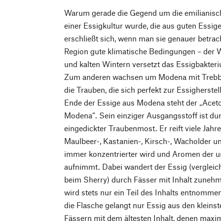
Warum gerade die Gegend um die emilianis
einer Essigkultur wurde, die aus guten Essi
erschließt sich, wenn man sie genauer betrach
Region gute klimatische Bedingungen – der
und kalten Wintern versetzt das Essigbakteri
Zum anderen wachsen um Modena mit Trebb
die Trauben, die sich perfekt zur Essigherst
Ende der Essige aus Modena steht der „Aceto
Modena“. Sein einziger Ausgangsstoff ist du
eingedickter Traubenmost. Er reift viele Jahr
Maulbeer-, Kastanien-, Kirsch-, Wacholder u
immer konzentrierter wird und Aromen der u
aufnimmt. Dabei wandert der Essig (vergleic
beim Sherry) durch Fässer mit Inhalt zuneh
wird stets nur ein Teil des Inhalts entnommen 
die Flasche gelangt nur Essig aus den kleins
Fässern mit dem ältesten Inhalt, denen maxi