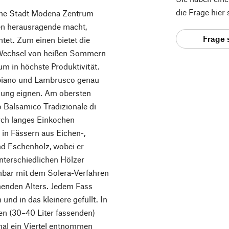
die Frage hier
che Stadt Modena Zentrum
gen herausragende macht,
Frage 
tet. Zum einen bietet die
 Wechsel von heißen Sommern
um in höchste Produktivität.
iano und Lambrusco genau
ellung eignen. Am obersten
 Balsamico Tradizionale di
rch langes Einkochen
e in Fässern aus Eichen-,
nd Eschenholz, wobei er
nterschiedlichen Hölzer
hbar mit dem Solera-Verfahren
menden Alters. Jedem Fass
und in das kleinere gefüllt. In
ten (30–40 Liter fassenden)
mal ein Viertel entnommen