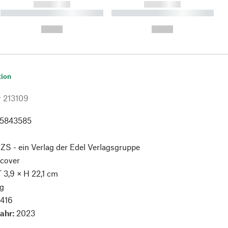
------------
------------
----------- ----------- ----------
----------- ----------- ----------
- -----------
-
--,-- €
--,-- €
tion
r
213109
5843585
:
ZS - ein Verlag der Edel Verlagsgruppe
cover
T 3,9 × H 22,1 cm
g
:
416
jahr:
2023