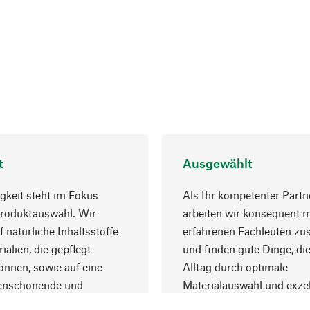
t
Ausgewählt
gkeit steht im Fokus
Als Ihr kompetenter Partn
Produktauswahl. Wir
arbeiten wir konsequent m
f natürliche Inhaltsstoffe
erfahrenen Fachleuten z
ialien, die gepflegt
und finden gute Dinge, die
nnen, sowie auf eine
Alltag durch optimale
enschonende und
Materialauswahl und exzel
trägliche Produktion.
Fertigung bereichern.