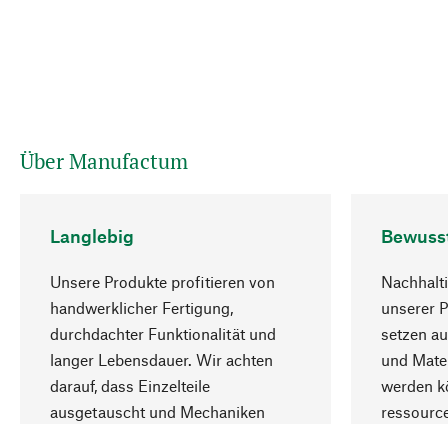
Über Manufactum
Langlebig
Bewuss
Unsere Produkte profitieren von
Nachhalti
handwerklicher Fertigung,
unserer 
durchdachter Funktionalität und
setzen au
langer Lebensdauer. Wir achten
und Mater
darauf, dass Einzelteile
werden kö
ausgetauscht und Mechaniken
ressourc
repariert werden können.
sozialver