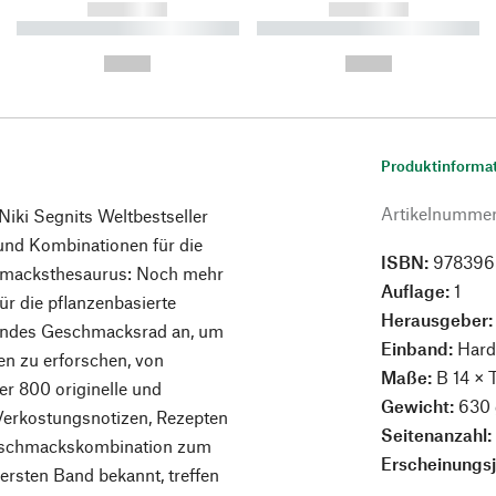
------------
------------
----------- ----------- ----------
----------- ----------- ----------
-
-
--,-- €
--,-- €
Produktinforma
Artikelnumme
iki Segnits Weltbestseller
und Kombinationen für die
ISBN:
978396
chmacksthesaurus: Noch mehr
Auflage:
1
r die pflanzenbasierte
Herausgeber
hendes Geschmacksrad an, um
Einband:
Hard
n zu erforschen, von
Maße:
B 14 × 
ber 800 originelle und
Gewicht:
630 
t Verkostungsnotizen, Rezepten
Seitenanzahl
Geschmackskombination zum
Erscheinungs
rsten Band bekannt, treffen