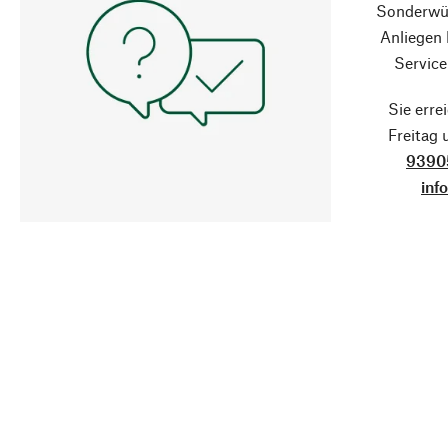
Sonderwün
Anliegen
Service
Sie erre
Freitag
9390
inf