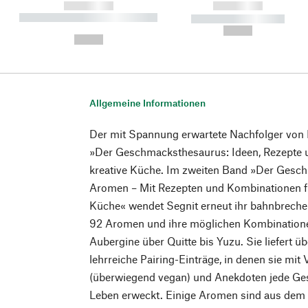
------------
------------
----------- ----------- ----------
----------- -----------
-
--,-- €
--,-- €
Allgemeine Informationen
Der mit Spannung erwartete Nachfolger von N
»Der Geschmacksthesaurus: Ideen, Rezepte 
kreative Küche. Im zweiten Band »Der Ges
Aromen – Mit Rezepten und Kombinationen fü
Küche« wendet Segnit erneut ihr bahnbrec
92 Aromen und ihre möglichen Kombinatione
Aubergine über Quitte bis Yuzu. Sie liefert ü
lehrreiche Pairing-Einträge, in denen sie mi
(überwiegend vegan) und Anekdoten jede 
Leben erweckt. Einige Aromen sind aus dem e