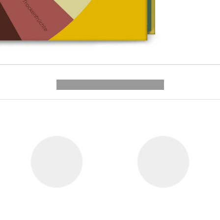
---------- --------------