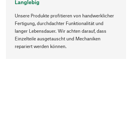
Langlebig
Unsere Produkte profitieren von handwerklicher
Fertigung, durchdachter Funktionalität und
langer Lebensdauer. Wir achten darauf, dass
Einzelteile ausgetauscht und Mechaniken
Nach oben
repariert werden können.
Bewusst
Nachhaltigkeit steht im Fokus unserer
Produktauswahl. Wir setzen auf natürliche
Inhaltsstoffe und Materialien, die gepflegt werden
können, sowie auf eine ressourcenschonende
und sozialverträgliche Produktion.