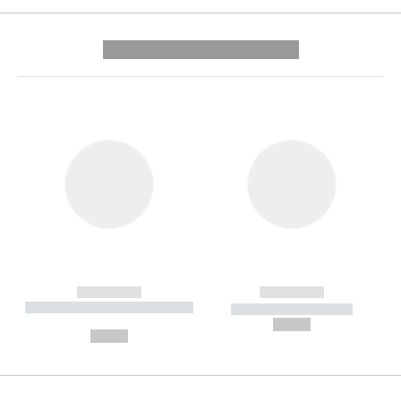
---------- --------------
------------
------------
----------- ----------- --------
----------- -----------
---
--,-- €
--,-- €