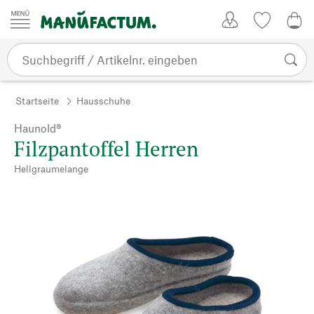
Zum Inhalt springen
Kundenkonto
Merkliste
0,0
Startseite
Hausschuhe
Haunold®
Filzpantoffel Herren
Hellgraumelange