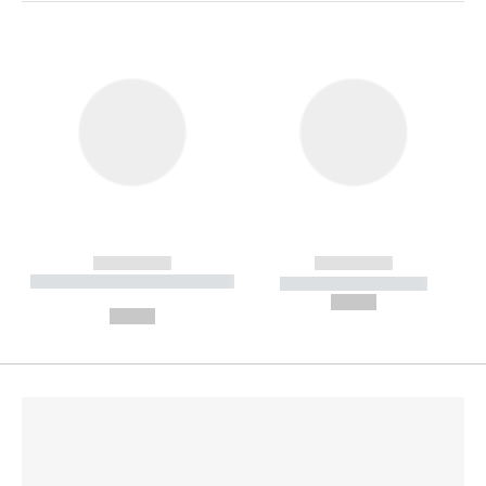
------------
------------
----------- ----------- --------
----------- -----------
---
--,-- €
--,-- €