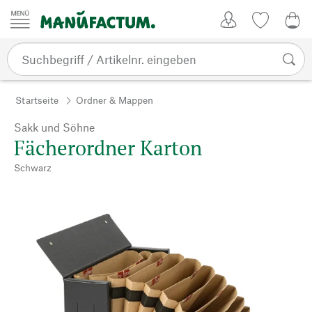
Zum Inhalt springen
Kundenkonto
Merkliste
0,0
Startseite
Ordner & Mappen
Sakk und Söhne
Fächerordner Karton
Schwarz