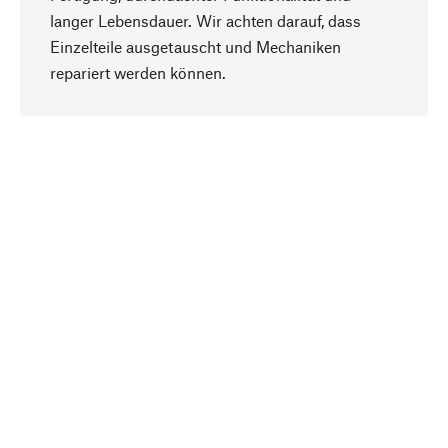
langer Lebensdauer. Wir achten darauf, dass
Einzelteile ausgetauscht und Mechaniken
Nach oben
repariert werden können.
Bewusst
Nachhaltigkeit steht im Fokus unserer
Produktauswahl. Wir setzen auf natürliche
Inhaltsstoffe und Materialien, die gepflegt werden
können, sowie auf eine ressourcenschonende
und sozialverträgliche Produktion.
Ausgewählt