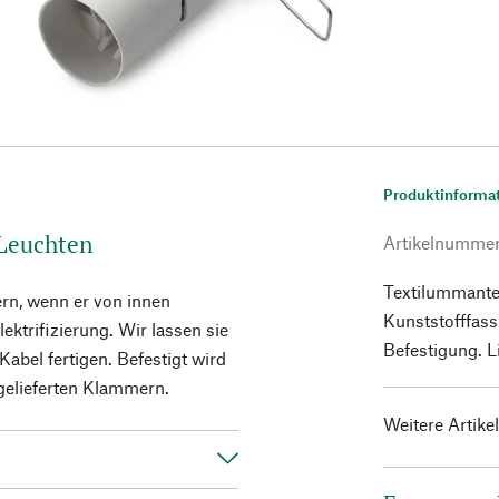
Produktinforma
 Leuchten
Artikelnumme
Textilummantel
rn, wenn er von innen
Kunststofffas
ektrifizierung. Wir lassen sie
Befestigung. L
abel fertigen. Befestigt wird
gelieferten Klammern.
Weitere Artike