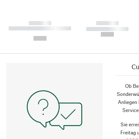
------------
------------
----------- ----------- ----------
----------- -----------
-
--,-- €
--,-- €
Cu
Ob Ber
Sonderwün
Anliegen
Service
Sie erre
Freitag