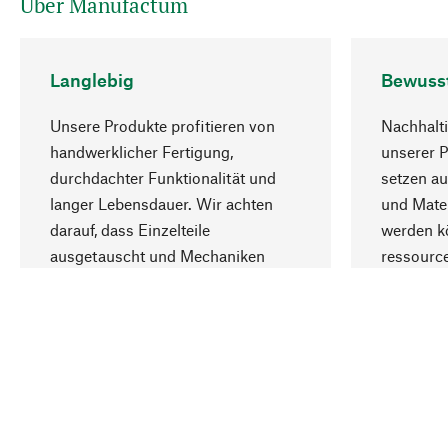
Über Manufactum
Langlebig
Bewuss
Unsere Produkte profitieren von
Nachhalti
handwerklicher Fertigung,
unserer 
durchdachter Funktionalität und
setzen au
langer Lebensdauer. Wir achten
und Mater
darauf, dass Einzelteile
werden kö
ausgetauscht und Mechaniken
ressourc
repariert werden können.
sozialver
Ihr Land