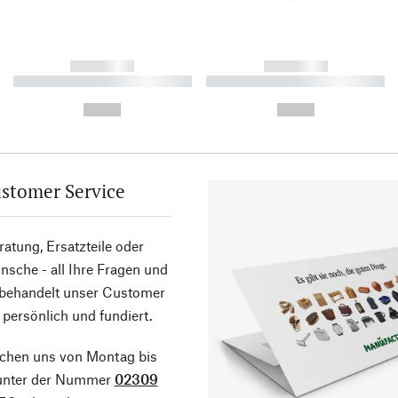
------------
------------
----------- ----------- ----------
----------- ----------- ----------
-
-
--,-- €
--,-- €
stomer Service
atung, Ersatzteile oder
sche - all Ihre Fragen und
 behandelt unser Customer
 persönlich und fundiert.
ichen uns von Montag bis
 unter der Nummer
02309