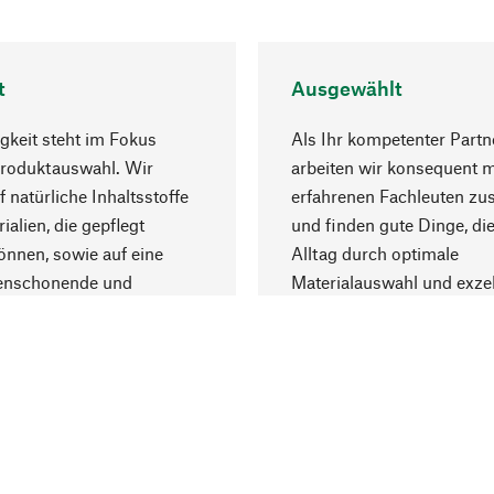
t
Ausgewählt
gkeit steht im Fokus
Als Ihr kompetenter Partn
Produktauswahl. Wir
arbeiten wir konsequent m
f natürliche Inhaltsstoffe
erfahrenen Fachleuten z
ialien, die gepflegt
und finden gute Dinge, die
nnen, sowie auf eine
Alltag durch optimale
enschonende und
Materialauswahl und exzel
trägliche Produktion.
Fertigung bereichern.