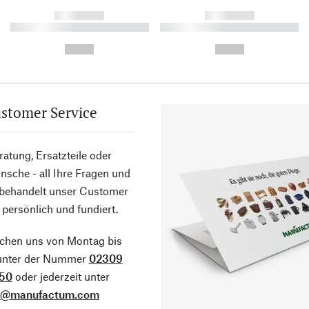
------------
------------
----------- ----------- ----------
----------- ----------- ----------
-
-
--,-- €
--,-- €
stomer Service
atung, Ersatzteile oder
sche - all Ihre Fragen und
 behandelt unser Customer
 persönlich und fundiert.
ichen uns von Montag bis
 unter der Nummer
02309
50
oder jederzeit unter
o@manufactum.com