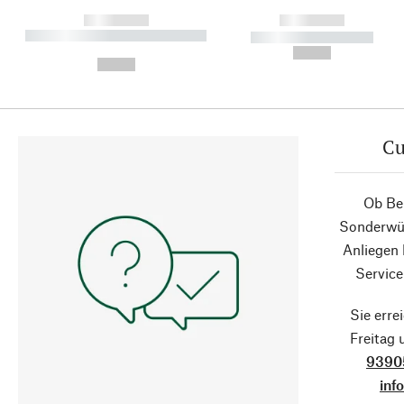
------------
------------
----------- ----------- ----------
----------- -----------
-
--,-- €
--,-- €
Cu
Ob Ber
Sonderwün
Anliegen
Service
Sie erre
Freitag
9390
inf