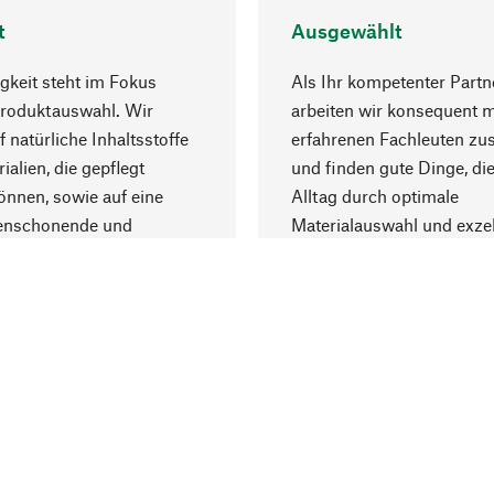
t
Ausgewählt
gkeit steht im Fokus
Als Ihr kompetenter Partn
Produktauswahl. Wir
arbeiten wir konsequent m
f natürliche Inhaltsstoffe
erfahrenen Fachleuten z
ialien, die gepflegt
und finden gute Dinge, die
nnen, sowie auf eine
Alltag durch optimale
enschonende und
Materialauswahl und exzel
trägliche Produktion.
Fertigung bereichern.