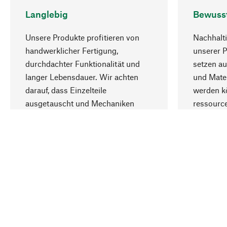
Langlebig
Bewuss
Unsere Produkte profitieren von
Nachhalti
handwerklicher Fertigung,
unserer 
durchdachter Funktionalität und
setzen au
langer Lebensdauer. Wir achten
und Mater
darauf, dass Einzelteile
werden kö
ausgetauscht und Mechaniken
ressourc
repariert werden können.
sozialver
Ihr Land
International (Deutsch)