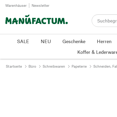
Zum Inhalt springen
Warenhäuser
Newsletter
SALE
NEU
Geschenke
Herren
Koffer & Lederwar
Startseite
Büro
Schreibwaren
Papeterie
Schneiden, Fa