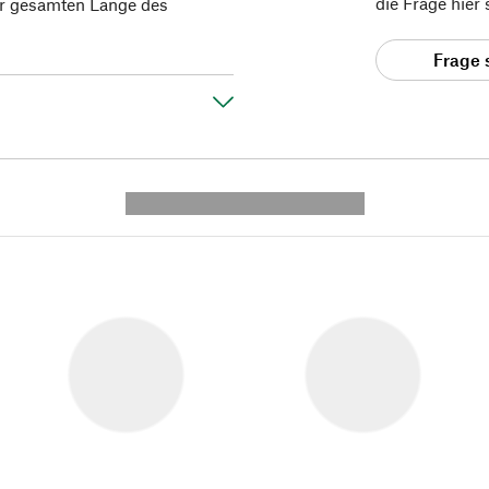
die Frage hier
er gesamten Länge des
Frage 
---------- --------------