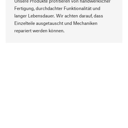
Unsere Produkte profitieren von handwerklicher
Fertigung, durchdachter Funktionalität und
langer Lebensdauer. Wir achten darauf, dass
Einzelteile ausgetauscht und Mechaniken
Nach oben
repariert werden können.
Bewusst
Nachhaltigkeit steht im Fokus unserer
Produktauswahl. Wir setzen auf natürliche
Inhaltsstoffe und Materialien, die gepflegt werden
können, sowie auf eine ressourcenschonende
und sozialverträgliche Produktion.