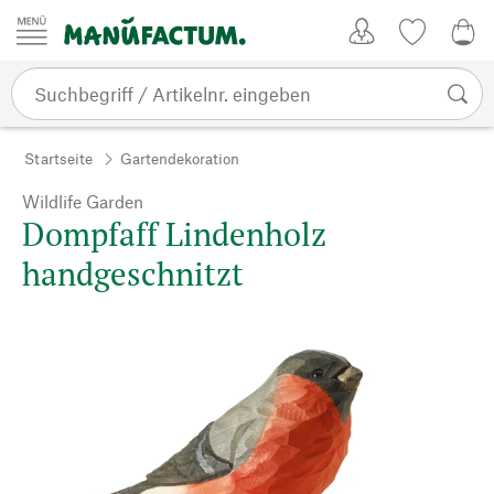
Zum Inhalt springen
Kundenkonto
Merkliste
0,0
Startseite
Gartendekoration
Wildlife Garden
Dompfaff Lindenholz
handgeschnitzt