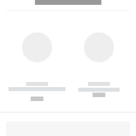
---------- --------------
------------
------------
----------- ----------- --------
----------- -----------
---
--,-- €
--,-- €