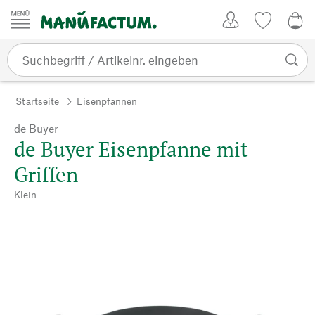
Zum Inhalt springen
Kundenkonto
Merkliste
0,0
Startseite
Eisenpfannen
de Buyer
de Buyer Eisenpfanne mit
Griffen
Klein