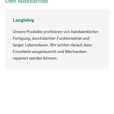
Über Manufactum
Langlebig
Unsere Produkte profitieren von handwerklicher
Fertigung, durchdachter Funktionalität und
langer Lebensdauer. Wir achten darauf, dass
Einzelteile ausgetauscht und Mechaniken
Nach oben
repariert werden können.
Bewusst
Nachhaltigkeit steht im Fokus unserer
Produktauswahl. Wir setzen auf natürliche
Inhaltsstoffe und Materialien, die gepflegt werden